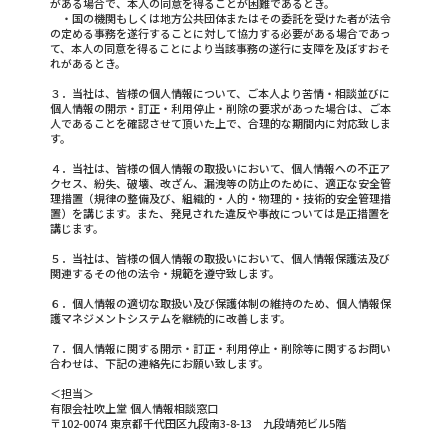
がある場合で、本人の同意を得ることが困難であるとき。
・国の機関もしくは地方公共団体またはその委託を受けた者が法令
の定める事務を遂行することに対して協力する必要がある場合であっ
て、本人の同意を得ることにより当該事務の遂行に支障を及ぼすおそ
れがあるとき。
３．当社は、皆様の個人情報について、ご本人より苦情・相談並びに
個人情報の開示・訂正・利用停止・削除の要求があった場合は、ご本
人であることを確認させて頂いた上で、合理的な期間内に対応致しま
す。
４．当社は、皆様の個人情報の取扱いにおいて、個人情報への不正ア
クセス、紛失、破壊、改ざん、漏洩等の防止のために、適正な安全管
理措置（規律の整備及び、組織的・人的・物理的・技術的安全管理措
置）を講じます。また、発見された違反や事故については是正措置を
講じます。
５．当社は、皆様の個人情報の取扱いにおいて、個人情報保護法及び
関連するその他の法令・規範を遵守致します。
６．個人情報の適切な取扱い及び保護体制の維持のため、個人情報保
護マネジメントシステムを継続的に改善します。
７．個人情報に関する開示・訂正・利用停止・削除等に関するお問い
合わせは、下記の連絡先にお願い致します。
＜担当＞
有限会社吹上堂 個人情報相談窓口
〒102-0074 東京都千代田区九段南3-8-13 九段靖苑ビル5階