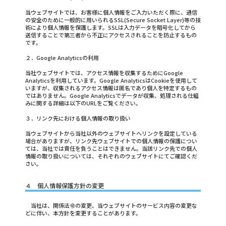
当ウェブサイトでは、お客様に個人情報をご入力いただく際に、通信
の安全のために一般的に用いられるSSL(Secure Socket Layer)等の技
術により個人情報を保護します。SSLは入力データを暗号化してから
送信することで第三者から不正にアクセスされることを防止するもの
です。
２．Google Analyticsの利用
当社ウェブサイトでは、アクセス情報を収集するためにGoogle
Analyticsを利用しています。Google AnalyticsはCookieを使用して
いますが、収集されるアクセス情報は匿名であり個人を特定するもの
ではありません。Google Analyticsでデータが収集、処理される仕組
みに関する詳細は以下のURLをご覧ください。
３．リンク先における個人情報の取り扱い
当ウェブサイトから当社以外のウェブサイトへリンクを設定している
場合がありますが、リンク先ウェブサイトでの個人情報の保護につい
ては、当社では責任を負うことはできません。当該リンク先での個人
情報の取り扱いについては、それぞれのウェブサイトにてご確認くだ
さい。
４ 個人情報保護方針の変更
当社は、関係法令の変更、当ウェブサイトのサービス内容の変更な
どに伴い、本方針を変更することがあります。