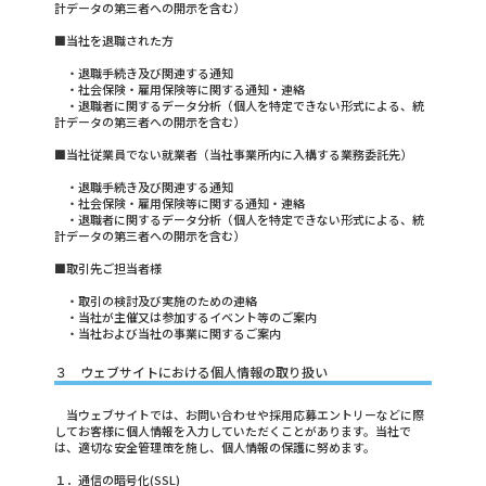
計データの第三者への開示を含む）
■当社を退職された方
・退職手続き及び関連する通知
・社会保険・雇用保険等に関する通知・連絡
・退職者に関するデータ分析（個人を特定できない形式による、統
計データの第三者への開示を含む）
■当社従業員でない就業者（当社事業所内に入構する業務委託先）
・退職手続き及び関連する通知
・社会保険・雇用保険等に関する通知・連絡
・退職者に関するデータ分析（個人を特定できない形式による、統
計データの第三者への開示を含む）
■取引先ご担当者様
・取引の検討及び実施のための連絡
・当社が主催又は参加するイベント等のご案内
・当社および当社の事業に関するご案内
３ ウェブサイトにおける個人情報の取り扱い
当ウェブサイトでは、お問い合わせや採用応募エントリーなどに際
してお客様に個人情報を入力していただくことがあります。当社で
は、適切な安全管理策を施し、個人情報の保護に努めます。
１．通信の暗号化(SSL)