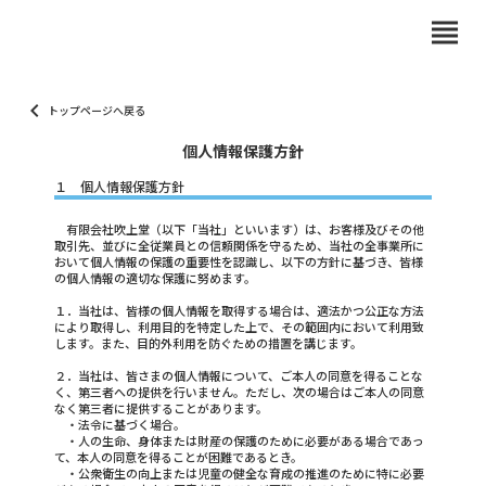
view_headline
keyboard_arrow_left
トップページへ戻る
個人情報保護方針
１ 個人情報保護方針
有限会社吹上堂（以下「当社」といいます）は、お客様及びその他
取引先、並びに全従業員との信頼関係を守るため、当社の全事業所に
おいて個人情報の保護の重要性を認識し、以下の方針に基づき、皆様
の個人情報の適切な保護に努めます。
１．当社は、皆様の個人情報を取得する場合は、適法かつ公正な方法
により取得し、利用目的を特定した上で、その範囲内において利用致
します。また、目的外利用を防ぐための措置を講じます。
２．当社は、皆さまの個人情報について、ご本人の同意を得ることな
く、第三者への提供を行いません。ただし、次の場合はご本人の同意
なく第三者に提供することがあります。
・法令に基づく場合。
・人の生命、身体または財産の保護のために必要がある場合であっ
て、本人の同意を得ることが困難であるとき。
・公衆衛生の向上または児童の健全な育成の推進のために特に必要