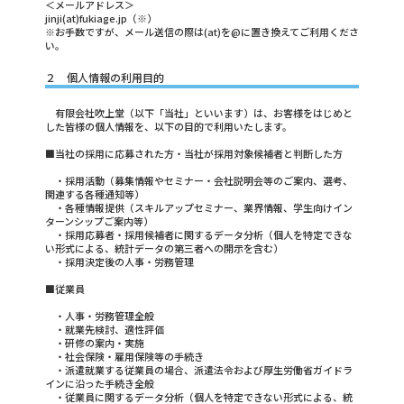
＜メールアドレス＞
jinji(at)fukiage.jp（※）
※お手数ですが、メール送信の際は(at)を@に置き換えてご利用くださ
い。
２ 個人情報の利用目的
有限会社吹上堂（以下「当社」といいます）は、お客様をはじめと
した皆様の個人情報を、以下の目的で利用いたします。
■当社の採用に応募された方・当社が採用対象候補者と判断した方
・採用活動（募集情報やセミナー・会社説明会等のご案内、選考、
関連する各種通知等）
・各種情報提供（スキルアップセミナー、業界情報、学生向けイン
ターンシップご案内等）
・採用応募者・採用候補者に関するデータ分析（個人を特定できな
い形式による、統計データの第三者への開示を含む）
・採用決定後の人事・労務管理
■従業員
・人事・労務管理全般
・就業先検討、適性評価
・研修の案内・実施
・社会保険・雇用保険等の手続き
・派遣就業する従業員の場合、派遣法令および厚生労働省ガイドラ
インに沿った手続き全般
・従業員に関するデータ分析（個人を特定できない形式による、統