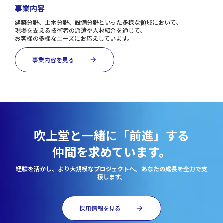
事業内容
建築分野、土木分野、設備分野といった多様な領域において、
現場を支える技術者の派遣や人材紹介を通じて、
お客様の多様なニーズにお応えしています。
事業内容を見る
arrow_forward
吹上堂と一緒に「前進」する
仲間を求めています。
経験を活かし、より大規模なプロジェクトへ。あなたの成長を全力で支
援します。
採用情報を見る
arrow_forward