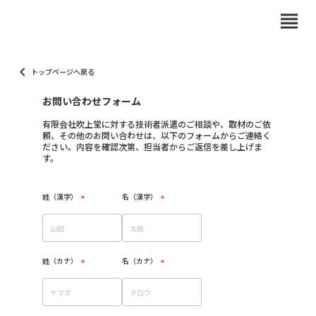
view_headline
keyboard_arrow_left
トップページへ戻る
お問い合わせフォーム
有限会社吹上堂に対する技術者派遣のご相談や、取材のご依
頼、その他のお問い合わせは、以下のフォームからご連絡く
ださい。内容を確認次第、担当者からご返信を差し上げま
す。
姓（漢字）
名（漢字）
*
*
姓（カナ）
名（カナ）
*
*