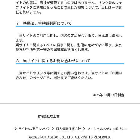
イトの内容は、当社が管理するものではありません。リンク先のウェ
ブサイトをご利用になったことで生じた損害について、当社は一切責
任を負いません。
７ 準拠法、管轄裁判所について
当サイトのご利用に関し、別段の定めがない限り、日本法に準拠し
ます。
当サイトに関するすべての紛争に関し、別段の定めがない限り、東京
地方裁判所を第一審の専属管轄裁判所とします。
８ 当サイトに関するお問い合わせについて
当サイトやリンク等に関するお問い合わせは、当サイトの「お問い
合わせ」のページから、当社までご連絡ください。
2025年12月07日制定
有限会社吹上堂
keyboard_arrow_right
keyboard_arrow_right
keyboard_arrow_right
個人情報保護方針
ソーシャルメディアポリシー
サイトのご利用について
©2025 FUKIAGEDO CO., LTD. ALL RIGHTS RESERVED.