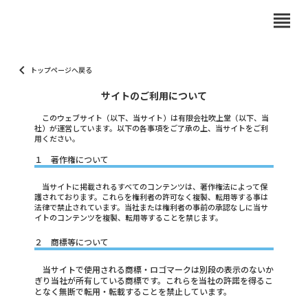
view_headline
keyboard_arrow_left
トップページへ戻る
サイトのご利用について
このウェブサイト（以下、当サイト）は有限会社吹上堂（以下、当
社）が運営しています。以下の各事項をご了承の上、当サイトをご利
用ください。
１ 著作権について
当サイトに掲載されるすべてのコンテンツは、著作権法によって保
護されております。これらを権利者の許可なく複製、転用等する事は
法律で禁止されています。当社または権利者の事前の承認なしに当サ
イトのコンテンツを複製、転用等することを禁じます。
２ 商標等について
当サイトで使用される商標・ロゴマークは別段の表示のないか
ぎり当社が所有している商標です。これらを当社の許諾を得るこ
となく無断で転用・転載することを禁止しています。