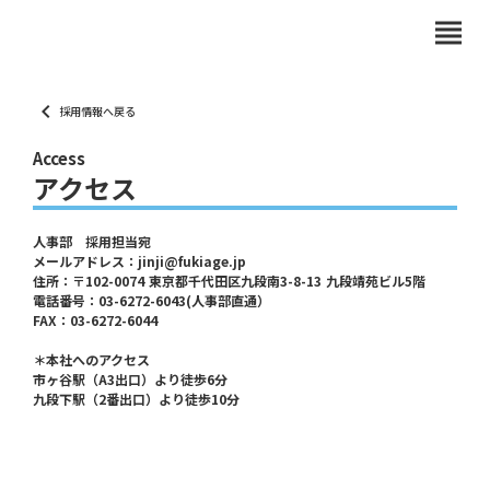
view_headline
keyboard_arrow_left
採用情報へ戻る
Access
アクセス
人事部 採用担当宛
メールアドレス：jinji@fukiage.jp
住所：〒102-0074 東京都千代田区九段南3-8-13 九段靖苑ビル5階
電話番号：03-6272-6043(人事部直通）
FAX：03-6272-6044
＊本社へのアクセス
市ヶ谷駅（A3出口）より徒歩6分
九段下駅（2番出口）より徒歩10分