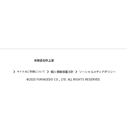
有限会社吹上堂
keyboard_arrow_right
keyboard_arrow_right
keyboard_arrow_right
個人情報保護方針
ソーシャルメディアポリシー
サイトのご利用について
©2025 FUKIAGEDO CO., LTD. ALL RIGHTS RESERVED.