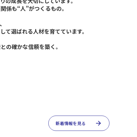
りの成長を大切にしています。
関係も“人”がつくるもの。
、
して選ばれる人材を育てています。
様との確かな信頼を築く。
arrow_forward
新着情報を見る