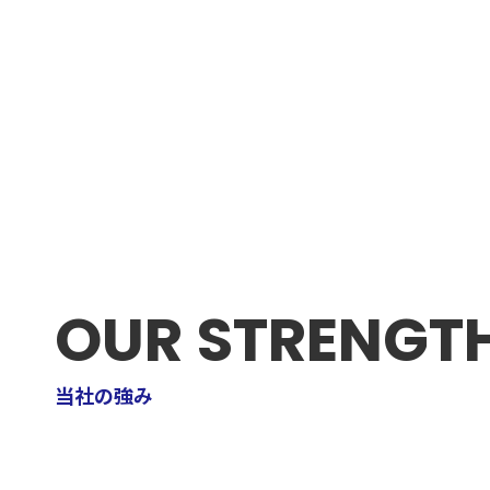
Engineer F
Create Fu
人を育て、技術を磨き、信頼を築く。
OUR STRENGT
当社の強み