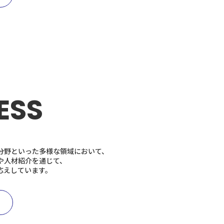
ESS
分野といった多様な領域において、
や人材紹介を通じて、
応えしています。
rd