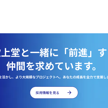
吹上堂と一緒に「前進」す
仲間を求めています。
を活かし、より大規模なプロジェクトへ。あなたの成長を全力で支援し
arrow_forward
採用情報を見る